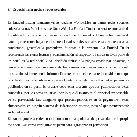
9
.- Especial referencia a redes sociales
La Entidad Titular
 mantiene varias páginas y/o perfiles en varias redes sociales, 
enlazadas a través del presente 
Sitio Web
. 
La Entidad Titular
 no será responsable de 
lo publicado por terceros en las mencionadas redes sociales. El uso y tratamiento de 
datos que terceros hagan en las mencionadas redes sociales estará sometido a las 
condiciones generales o particulares distintas a la presente. 
La Entidad Titular
recomienda su atenta lectura y concienciación al respecto.
Si un usuario dispone de 
un perfil en la 
red social
 y ha  decidido unirse a la página creada por 
nosotros,
 o 
contacta a través  de cualquiera de los canales dispuestos en 
dicha red social
,  
mostrando así interés en la información que se publicite en la 
r
ed, consideramos que 
nos facilita su consentimiento para el tratamiento de  aquellos datos personales 
publicados en su perfil.
El usuario debe tener presente que sus publicaciones serán 
conocidas  por los otros usuarios, por lo que él mismo es el principal responsable  
de su privacidad. Las imágenes que puedan publicarse en la página no  serán 
almacenadas en ningún sistema de información 
nuestro
, pero sí que permanecerán 
en la 
red social.
El 
usuario
 puede acceder en todo momento a las políticas de  privacidad de la propia 
red social
, así como configurar su perfil para  garantizar su privacidad.