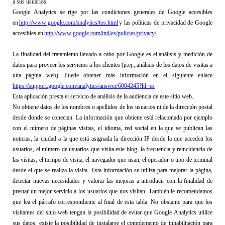
a sus usuarios.
Google 
Analytics
 se rige por las condiciones generales de Google
accesibles 
en 
http://www.google.com/analytics/tos.html
 y las políticas de privacidad de Google 
accesibles 
e
n 
http://www.google.com/intl/es/policies/privacy/
.
La finalidad del tratamiento llevado a cabo por Google es el análisis y medición de 
datos para proveer los servicios a los clientes (p.ej., análisis de los datos de visitas a 
una página web). Puede obtener más información en el siguiente enlace 
https://support.google.com/analytics/answer/6004245?hl=es
Esta aplicación presta el servicio de análisis de la audiencia de este sitio web. 
N
o obtiene datos de los nombres o apellidos de los usuarios ni de la dirección postal 
desde donde se conectan. La información que obtiene está relacionada por ejemplo 
con el
número de páginas visitas, el idioma, 
red social
 en la que se publican las 
noticias, la ciudad a la que está asignada la dirección IP desde la que acceden los 
usuarios, el número de usuarios que visita este blog, la frecuencia y reincidencia de 
las visitas, el tiempo de visita, el navegador que usan, el operador o tipo de terminal 
desde el que se realiza la visita.
Esta información se utiliza para mejorar la página, 
detectar nuevas necesidades y valorar las mejoras a introducir con la finalidad de 
prestar un mejor servicio a los usuarios que nos visitan.
 También le recomendamos 
que lea el párrafo correspondiente al final de esta tabla. 
No 
obstante
 p
ara que los 
visitantes del sitio web tengan la posibilidad de evitar que Google 
Analytics
 utilice 
sus datos
, existe la posibilidad de instalarse el complemento de inhabilitación para 