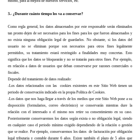
mismo, para la mejora de nuestros servicios, etc.
3
.- 
¿Durante cuánto tiempo los va a conservar?
Como regla general, los datos almacenados por este responsable serán eliminados 
tan pronto dejen de ser necesarios para los fines para los que fueron almacenados y 
no exista ninguna obligación legal de guardarlos. 
No obstante
, si los datos del 
usuario no se eliminan porque son necesarios para otros fines legalmente 
permitidos, su tratamiento estará restringido
 a finalidades muy concretas
. Esto 
significa que los datos se bloquearán y no se tratarán para otros fines. 
P
or ejemplo,
en relación
 a datos de usuarios que deban conservarse por razones comerciales o 
fiscales
.
Depende del tratamiento de datos realizado:
-Los datos relacionados con las  cookies existentes en este Sitio Web tienen un 
periodo de conservación indicado en la propia Política de Cookies.
-Los datos que nos haga llegar a través de los medios que este Sitio Web pone a su 
disposición (form
u
larios, correo electrónico) se conservarán mientras dure la 
relación con el interesado
 o el mismo nos retire su consentimiento en su caso
. 
Posteriormente conservaremos los datos según exista o no obligación legal, siendo 
en cualquier caso el periodo mínimo exigido dependiendo de la relación o gestión 
que se realice. Por ejemplo, 
conservaremos los datos 
 de facturación por obligación 
legal tributaria y contable durante 6 años. Existe también el plazo de 5 años que 