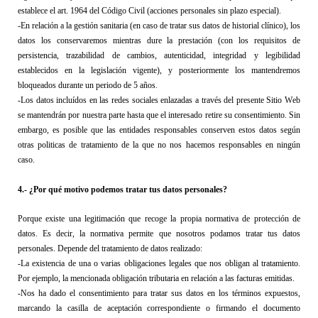
establec
e
 el art. 1964 del Código Civil (acciones personales sin plazo especial). 
-En relación a la gestión sanitaria (en caso de tratar sus datos de historial clínico), l
os 
datos los conservaremos mientras dure la prestación (con los requisitos 
de 
persistencia, trazabilidad de cambios, autenticidad, integridad y legibilidad 
establecidos 
en la legislación vigente
)
, y posteriormente los mantendremos
bloqueados durante un periodo de 5 años.
-Los datos incluídos en las redes sociales enlazadas a través del presente Sitio Web 
se mantendrán por nuestra parte hasta que el interesado retire su consentimiento. Sin 
embargo, es posible que las entidades responsables conserven estos datos según 
otras politicas de tratamiento de la que no nos hacemos responsables en ningún 
caso.
4
.- 
¿Por 
qué motivo podemos tratar tus datos personales?
Porque existe una legitimación que recoge la propia normativa de protección de 
datos. Es decir, la normativa permite que nosotros podamos tratar tus datos 
personales. 
Depende del tratamiento de datos realizado:
-La existencia de una o varias obligaciones legales que nos obligan al tratamiento. 
Por ejemplo, la mencionada obligación tributaria en re
lación a las facturas emitidas.
-Nos ha dado el consentimiento para tratar sus datos en los términos expuestos, 
marcando la casill
a de aceptación correspondiente o firmando el documento 