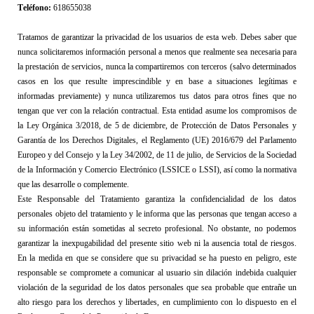
Teléfono: 
618655038
Tratamos de garantizar la privacidad de los usuarios de esta web. Debes saber que 
nunca solicitaremos información personal a menos que realmente sea necesaria para 
la prestación de servicios, nunca la compartiremos con terceros (salvo determinados 
casos en los que resulte imprescindible y en base a situaciones legítimas e 
informadas previamente) y nunca utilizaremos tus datos para otros fines que no 
tengan que ver con la relación contractual. Esta entidad asume los compromisos de 
la 
Ley Orgánica 3/2018, de 5 de diciembre, de Protección de Datos Personales y 
Garantía de los Derechos Digitales
, el 
Reglamento (UE) 2016/679 del Parlamento 
Europeo y del Consejo
 y la 
Ley 34/2002, de 11 de julio, de Servicios de la Sociedad 
de la Información y Comercio Electrónico (LSSICE o LSSI)
, así como la normativa 
que las desarrolle o complemente.
Este Res
p
onsable del Tratamiento garantiza la confidencialidad de los datos 
personales objeto del tratamiento y le informa que las personas que tengan acceso a 
su información están sometidas al secreto profesional. 
No obstante, no podemos 
garantizar
 la inexpugabilidad 
del presente sitio web
 ni la ausencia total 
de riesgos. 
En la medida en que se considere que su privacidad se ha puesto en peligro, este 
responsable
 se compromete a comunicar al 
u
suario sin dilación indebida 
cualquier
violación de la seguridad de los datos personales que sea probable que entrañe un 
alto riesgo para los derechos y libertades
, en cumplimiento con lo dispuesto en el 