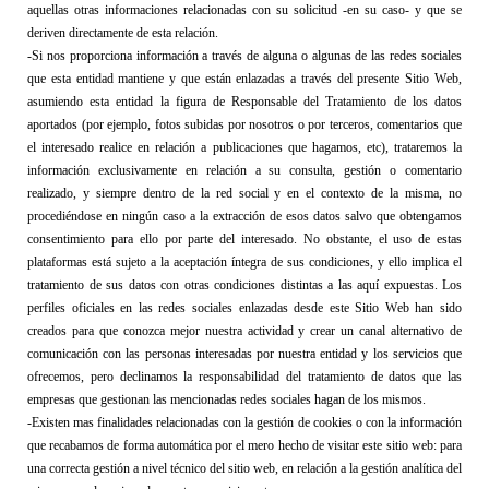
aquellas otras informaciones relacionadas con su solicitud -en su caso- y que se 
deriven directamente de esta relación.
-Si nos proporciona información a través de alguna o algunas de las redes sociales 
que esta entidad mantiene y que están enlazadas a través del presente Sitio Web, 
asumiendo esta entidad la figura de Responsable del Tratamiento de los datos 
aportados (por ejemplo, fotos subidas por nosotros o por terceros, comentarios que 
el interesado realice en relación a publicaciones que hagamos, etc), trataremos la 
información exclusivamente en relación a su consulta, gestión o comentario 
realizado, y siempre dentro de la red social y en el contexto de la misma, no 
procediéndose en ningún caso a la extracción de esos datos salvo que obtengamos 
consentimiento para ello por parte del interesado. No obstante, el uso de estas 
plataformas está sujeto a la aceptación íntegra de sus condiciones, y ello implica el 
tratamiento de sus datos con otras condiciones distintas a las aquí expuestas. 
Los 
perfiles oficiales en las redes sociales enlazadas desde este 
Sitio Web
 han sido 
creados para que conozca mejor nuestra actividad y crear un canal alternativo de 
comunicación con las personas interesadas por nuestra entidad y los servicios que 
ofrecemos, pero declinamos la responsabilidad del tratamiento de datos que las 
empresas que gestionan las mencionadas redes sociales hagan de los mismos. 
-Existen mas finalidades relacionadas con la gestión de cookies o con la información 
que recabamos de forma automática por el mero hecho de visitar este sitio web: para 
una correcta gestión a nivel técnico del sitio web, en relación a la gestión analítica del 