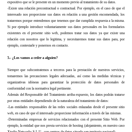
expositivo que se le presente en un momento previo al tratamiento de su datos.
-Existe 
una relación precontractual o contractual
. Por ejemplo, en el caso de 
que el 
interesado nos proporcione sus datos
 en relación a una gestión encomendada
, los 
trataremos porque entendemos que tenemos que dar cumpli
d
a respuesta a la misma
.
Si por ejemplo introduce voluntariamente sus datos personales en los formularios 
existentes en el presente sitio web, podemos tratar sus datos ya que existe una 
relación con nosotros que lo legitima, y necesitaremos tratar sus datos para, por 
ejemplo, contestarle y ponernos en contacto.
5
.- 
¿Los vamos a ceder a alguien?
Siempre que subcontratemos a terceros para la prestación de nuestros servicios, 
tomaremos las precauciones legales adecuadas, así como las medidas técnicas y 
organizativas idóneas para garantizar la protección de datos personales de 
conformidad con la normativa legal pertinente.
Además 
del Responsable del Tratamiento arriba expuesto, los datos podrán tratarse 
por otras entidades dependiendo de la naturaleza del tratamiento de datos:
-Las entidades responsables de las redes sociales enlazadas desde el presente sitio 
web, en caso de que el interesado proporcione información a través de las mismas.
-Determinadas empresas de servicios relacionados con el presente Sitio Web
. Por 
ejemplo, la entidad que nos presta servicios de hosting (alojamient
o
, en nuestro caso 
Xtudio Networks S.L.U.
, con centros de datos situado sen territorio nacional
)
.