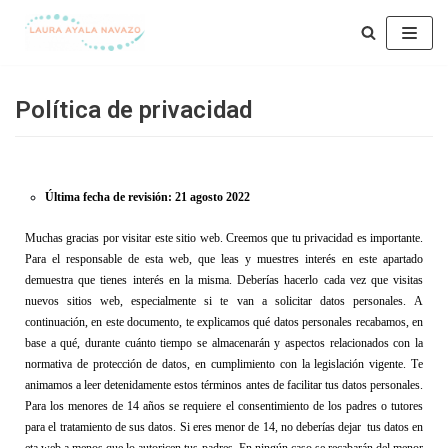
Saltar
al
contenido
Política de privacidad
Última fecha de revisión: 
21 agosto 2022
Muchas gracias por visitar este sitio web. 
Creemos que tu privacidad es importante.
Para el responsable de esta web, que leas y muestres interés en este apartado 
demuestra que tienes interés en la misma. Deberías hacerlo cada vez que visitas 
nuevos sitios web, especialmente si te van a solicitar datos personales.
 A 
continuación, en este documento, te explic
amos
 qué datos personales recab
amos
, en 
base a qué, durante cuánto tiempo 
se almacenarán
 y aspectos relacionados con la 
normativa de protección de datos, en cumplimiento con la legislación vigente. Te 
anim
amos
 a leer detenidamente estos términos antes de facilitar tus datos personales. 
Para los menores de 14 años se requiere el consentimiento de los padres o tutores 
para el tratamiento de sus datos
.
Si eres menor de 14, no deberías dejar  tus datos en 