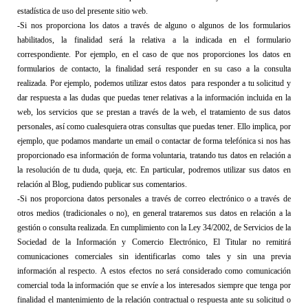
estadística de uso del presente sitio web.
-Si nos proporciona los datos a través de alguno o algunos de los formularios 
habilitados, la finalidad será la relativa a la indicada en el formulario 
correspondiente. 
Por ejemplo, en el caso de 
que nos 
proporcion
e
s 
los
 datos en 
formularios de contacto, la finalidad será responder en su caso a la consulta 
realizada. 
Por ejemplo, 
podemos utilizar estos datos 
 para responder a tu solicitud y 
dar respuesta a las dudas que puedas tener relativas a la información incluida en la 
web, los servicios que se prestan a través de la web, el tratamiento de sus datos 
personales, así como cualesquiera otras consultas que puedas tener
. Ello implica, por 
ejemplo, que podamos mandarte un email o contactar de forma telefónica si nos has 
proporcionado esa información de forma voluntaria, tratando tus datos en relación a 
la resolución de tu duda, queja, etc.
 En particular, podremos utilizar sus datos en 
relación al Blog, pudiendo publicar sus comentarios.
-Si nos proporciona datos personales a través de correo electrónico o a través de 
otros medios (tradicionales o no), en general trataremos sus datos en relación a la 
gestión o consulta realizada. En cumplimiento con la Ley 34/2002, de Servicios de la 
Sociedad de la Información y Comercio Electrónico, 
El Titular
 no remitirá 
comunicaciones comerciales sin identificarlas como tales y sin una previa 
información al respecto.
 A estos efectos no será considerado como comunicación 
comercial toda la información que se envíe 
a los interesados 
siempre que tenga por 
finalidad el mantenimiento de la relación contra
ctual o respuesta ante su solicitud o 