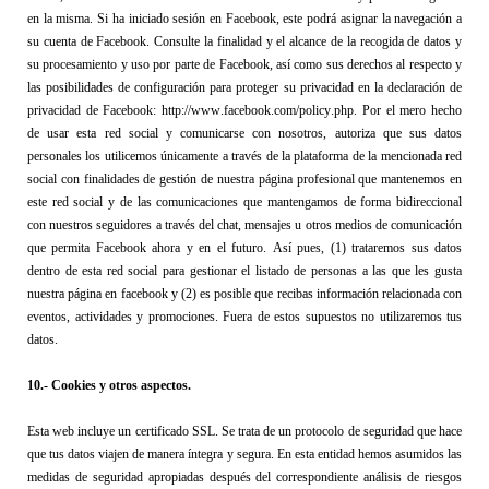
en la misma.
 Si ha iniciado sesión en Facebook, este podrá asignar la navegación a 
su cuenta de Facebook. Consulte la finalidad y el alcance de la recogida de datos y 
su procesamiento y uso por parte de Facebook, así como sus derechos al respecto y 
las posibilidades de configuración para proteger su privacidad en la declaración de 
privacidad de Facebook:
http://www.facebook.com/policy.php
. 
Por el mero hecho 
de usar esta red social y comunicarse con nosotros, autoriza que sus datos 
personales los utilicemos únicamente a través de la plataforma de la mencionada red 
social con finalidades de gestión de nuestra página profesional que mantenemos en 
este red social y de las comunicaciones que mantengamos de forma bidireccional 
con nuestros seguidores a través del chat, mensajes u otros medios de comunicación 
que permita 
Facebook 
ahora y en el futuro.
 Así pues, (1) trataremos sus datos 
dentro de esta red social para gestionar el listado de personas a las que les gusta 
nuestra página en facebook y (2) es posible que recibas información relacionada con 
eventos, actividades y promociones. Fuera de estos supuestos no utilizaremos tus 
datos.
10
.- Cookies y otros aspectos.
Esta web incluye un certificado SSL. Se trata de un protocolo de seguridad que hace 
que tus datos viajen de manera íntegra y segura
.
 En esta entidad hemos asumidos las 
medidas de seguridad apropiadas después del correspondiente análisis de riesgos 