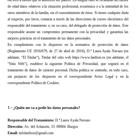
eta web a menos que lo autoricen tus padres. En ningún caso se recabarán del menor 
de edad datos relativos a la situación profesional, económica o a la intimidad de los 
otros miembros de la familia, sin el consentimiento de éstos.
Si tienes cualquier duda 
al respecto, por favor, contacta a través de las direcciones de correo electrónico del 
responsable del tratamiento o
, en su caso,
 del delegado de protección de datos.
 Este 
responsable asume un compromiso permanente con la privacidad y garantiza las 
mejores prácticas en el tratamiento de tus datos personales.
En cumplimiento con lo dispuesto en 
la normativa de protección de datos 
(
Reglamento UE 2016/679, de 27 de abril de 2016
)
, 
D.ª Laura Ayala Navazo 
(en 
adelante, “
El Titular
“
)
, Titular
del sitio web 
https://www.lanfisio.es 
(en adelante, el 
“
Sitio Web
”), establece la siguiente Política de Privacidad, que seguirá en el 
tratamiento de datos de carácter personal
.
 Dicha política se entiende, en todo caso, 
sin perjuicio de los dispuesto en el correspondiente Aviso Legal 
y en la 
correspondiente Política de Cookies.
1.-
¿Quién me va a pedir los datos personales? 
Responsable del Tratamiento
:
D.ª Laura Ayala Navazo
Dirección:
Av. del Arlanzón, 33. 09004. Burgos
Email: 
infolanfisio@gmail.com