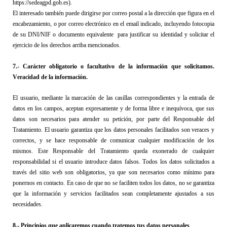
https://sedeagpd.gob.es
).
E
l interesado
 también
 puede dirigirse por correo postal a la dirección que figura en el 
encabezamiento, o por correo electrónico en el email indicado, incluyendo fotocopia 
de su DNI/NIF o documento equivalente  para justificar su identidad y solicitar el 
ejercicio de los derechos arriba mencionados.
7
.- 
Carácter obligatorio o facultativo de la información que 
solicitamos
. 
Veracidad de la información
.
El usuario
, mediante la marcación de las casillas correspondientes y la entrada de 
datos en los campos, aceptan expresamente y de forma libre e inequívoca, que sus 
datos son necesarios para atender su petición, por parte 
del Responsable del 
Tratamiento. 
El 
usuario
 garantiza que los datos personales facilitados son veraces
 y 
correctos,
 y se hace responsable de comunicar cualquier modificación de los 
mismos.
 Este 
Responsable del Tratamiento
 queda exonerado de cualquier 
responsabilidad si el usuario introduce datos falsos.
T
odos los datos solicitados a 
través del sitio web son obligatorios, ya que son necesarios 
como mínimo para 
ponernos en contacto
. En caso de que no se faciliten todos los datos, no se garantiza 
que la información y servicios facilitados sean completamente ajustados a sus 
necesidades
.
8.- 
Principios que aplicaremos 
cuando trate
mos
 tus datos personales