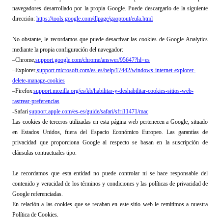
navegadores desarrollado por la propia Google. Puede descargarlo de la siguiente 
dirección: 
https://tools.google.com/dlpage/gaoptout/eula.html
No obstante, le recordamos que puede desactivar las cookies de Google 
Analytics
mediante la propia configuración del navegador:
–
Chrome,
support.google.com/chrome/answer/95647?hl=es
–
Explorer,
support.microsoft.com/es-es/help/17442/windows-internet-explorer-
delete-manage-cookies
–
Firefox 
support.mozilla.org/es/kb/habilitar-y-deshabilitar-cookies-sitios-web-
rastrear-preferencias
-Safari
support.apple.com/es-es/guide/safari/sfri11471/
mac
Las cookies de terceros utilizadas en esta página web pertenecen a Google, situado 
en Estados Unidos, fuera del Espacio Económico Europeo. 
Las garantías de 
privacidad que proporciona Google al respecto se basan en la suscripción de 
cláusulas contractuales tipo.
Le recordamos que esta entidad 
no puede controlar ni se hace responsable del 
contenido y veracidad de los términos y condiciones y las políticas de privacidad de 
Google referenciadas
.
En relación a las cookies que se recaban en este sitio web le remitimos a nuestra
Política de Cookies.