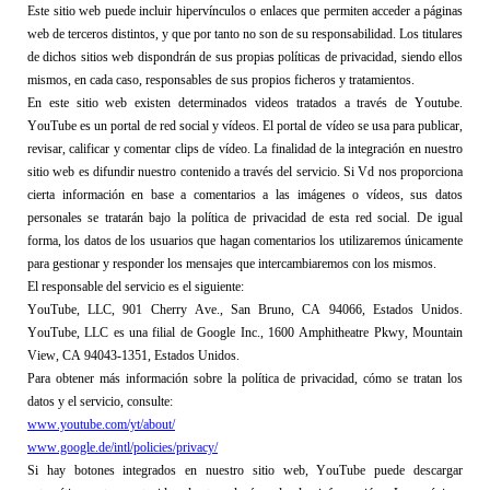
Este sitio web 
puede incluir hipervínculos o enlaces que permiten acceder a páginas 
web de terceros distintos, y que por tanto no 
son de su responsabilidad
. Los titulares 
de dichos sitios web dispondrán de sus propias políticas de 
privacidad
, siendo ellos 
mismos, en cada caso, responsables de sus propios ficheros y 
tratamientos.
En este sitio web existen determinados videos tratados a través de Youtube. 
YouTube es un portal de red social y vídeos. El portal de vídeo se usa para publicar, 
revisar, calificar y comentar clips de vídeo. La finalidad de la integración en nuestro 
sitio web es difundir nuestro contenido a través del servicio. Si Vd nos proporciona 
cierta información en base a comentarios a las imágenes o vídeos, sus datos 
personales se tratarán bajo la política de privacidad de esta red social. De igual 
forma, los datos de los usuarios que hagan comentarios los utilizaremos únicamente 
para gestionar y responder los mensajes que intercambiaremos con los mismos.
El responsable del servicio es el siguiente:
YouTube, LLC, 901 Cherry Ave., San Bruno, CA 94066, Estados Unidos. 
YouTube, LLC es una filial de Google Inc., 1600 Amphitheatre Pkwy, Mountain 
View, CA 94043-1351, Estados Unidos.
Para obtener más información sobre la política de privacidad, cómo se tratan los 
datos y el servicio, consulte:
www.youtube.com/yt/about/
www.google.de/intl/policies/privacy/
Si hay botones integrados en nuestro sitio web, YouTube puede descargar 