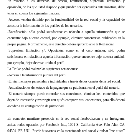
En relación a los derechos de acceso, rectificación, supresión, limitación y 
oposición, de los que usted dispone y que pueden ser ejercitados 
ante nosotros
, debe 
tener en cuenta los siguientes matices:
-Acceso: vendrá definido por la funcionalidad de la 
red social
 y la capacidad de 
acceso a la información de los perfiles de los usuarios. 
-Rectificación: sólo podrá satisfacerse en relación a aquella información que se 
encuentre bajo 
nuestro control
, por ejemplo, eliminar comentarios publicados en la 
propia página. Normalmente, este derecho deberá ejercerlo ante la 
Red social
.
-Supresión, limitación y/u Oposición: como en el caso anterior, sólo podrá 
satisfacerse en relación a aquella información que se encuentre bajo 
nuestra entidad
, 
por ejemplo, dejar de estar unido al perfil.
La Titular podrá realizar
 las siguientes actuaciones: 
-Acceso a la información pública del perfil.
-Enviar mensajes personales e individuales a través de los canales de la 
red social
. 
-Actualizaciones del estado de la página que se publicarán en el perfil del usuario.
-El usuario siempre puede controlar sus conexiones, eliminar los  contenidos que 
dejen de interesarle y restringir con quién comparte sus  conexiones, para ello deberá 
acceder a su configuración de privacidad.
En concreto, 
mantiene
 presencia en
 la red social facebook.com
 y en Instagram
,
ambas redes
 operada
s
 por Facebook Inc., 1601 S. California Ave, Palo Alto, CA 
94304, EE. UU.. 
Puede buscarnos en la mencionada red social y pulsar “me gusta” 