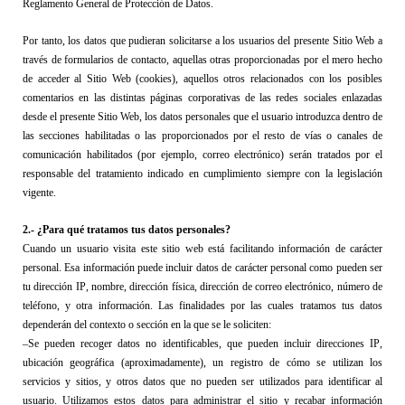
Reglamento General de 
Protección de Datos
.
Por tanto, l
os datos
 que pudieran solicitarse a los usuarios del presente 
Sitio Web
 a 
través 
de formularios de contacto
, 
aquellas otras proporcionadas por el mero hecho 
de acceder al Sitio Web (cookies), aquellos otros relacionados con
los 
posibles 
comentarios en las distintas páginas corporativas de las redes sociales enlazadas 
desde el presente 
Sitio Web
, los datos personales que el usuario introduzca dentro de 
las secciones 
habilitadas 
o las proporcionados por el resto de vías o canales de 
comunicación habilitados (por ejemplo, correo electrónico) 
serán tratados por el 
responsable del tratamiento indicado
 en cumplimiento siempre con la legislación 
vigente.
2
.- 
¿Para qué 
tratamos tus datos personales
?
Cuando un usuario visita este sitio web está facilitando información de carácter 
personal. 
Esa información puede incluir datos de carácter personal como pueden ser 
tu dirección IP, nombre, dirección física, dirección de correo electrónico, número de 
teléfono, y otra información.
 Las finalidades por las cuales tratamos tus datos 
dependerán del contexto o sección en la que se le soliciten:
–
S
e pueden recoger datos no identificables, que pueden incluir direcciones IP, 
ubicación geográfica (aproximadamente), un registro de cómo se utilizan los 
servicios y sitios, y otros datos que no pueden ser utilizados para identificar al 
usuario. Utilizamos estos datos para administrar el sitio y recabar información