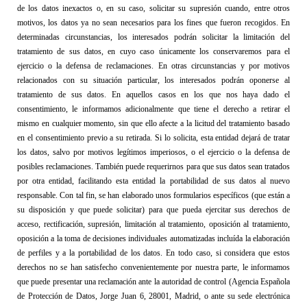
de los datos inexactos o, en su caso, solicitar
su supresión cuando, entre otros 
motivos, los datos ya no sean necesarios para
los fines que fueron recogidos.
En 
determinadas circunstancias, los interesados podrán solicitar la limitación del
tratamiento de sus datos, en cuyo caso únicamente los conservaremos para el
ejercicio o la defensa de reclamaciones. En 
otra
s circunstancias y por motivos 
relacionados con su situación
particular, los interesados podrán oponerse al 
tratamiento de sus
datos. 
En aquellos casos en los que nos haya dado el
consentimiento
, le informamos adicionalmente que tiene el derecho a retirar el 
mismo en cualquier momento, sin que ello afecte a la licitud del tratamiento basado 
en el consentimiento previo a su retirada. Si lo solicita, esta 
entidad
 dejará de tratar 
los datos, salvo por motivos legítimos
imperiosos, o el ejercicio o la defensa de 
posibles reclamaciones.
 También puede requerirnos para que sus datos sean tratados 
por otra entidad, facilitando esta entidad la portabilidad de sus datos al nuevo 
responsable.
 Con tal fin, se han elaborado unos formularios específicos (que están a 
su disposición y que puede solicitar) para que pueda ejercitar sus derechos de 
acceso, rectificación, supresión, limitación al tratamiento, oposición al tratamiento, 
oposición a la toma de decisiones individuales automatizadas incluída la elaboración 
de perfiles y a la portabilidad de los datos
. En todo caso, si considera que estos 
derechos no se han satisfecho convenientemente por nuestra parte, le informamos 
que puede presentar una reclamación ante la autoridad de control (Agencia Española 
de Protección de Datos, Jorge Juan 6, 28001, Madrid, o ante su sede electrónica 