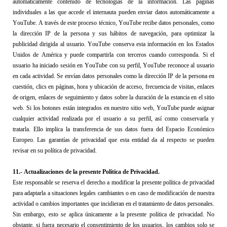
automáticamente contenido de tecnologías de la información. Las páginas 
individuales a las que accede el internauta pueden enviar datos automáticamente a 
YouTube. A través de este proceso técnico, YouTube recibe datos personales, como 
la dirección IP de la persona y sus hábitos de navegación, para optimizar la 
publicidad dirigida al usuario. YouTube conserva esta información en los Estados 
Unidos de América y puede compartirla con terceros cuando corresponda. Si el 
usuario ha iniciado sesión en YouTube con su perfil, YouTube reconoce al usuario 
en cada actividad. Se envían datos personales como la dirección IP de la persona en 
cuestión, clics en páginas, hora y ubicación de acceso, frecuencia de visitas, enlaces 
de origen, enlaces de seguimiento y datos sobre la duración de la estancia en el sitio 
web. Si los botones están integrados en nuestro sitio web, YouTube puede asignar 
cualquier actividad realizada por el usuario a su perfil, así como conservarla y 
tratarla. Ello implica la transferencia de sus datos fuera del Espacio Económico 
Europeo. Las garantías de privacidad que esta entidad da al respecto se pueden 
revisar en su política de privacidad.
11
.- 
Actualizaciones de la presente Política de Privacidad
.
Este responsable se reserva
 el derecho 
a
 modificar la presente política de privacidad 
para adaptarla a situaciones legales cambiantes o en caso de modificación 
de nuestra 
actividad o cambios importantes que incidieran en el tratamiento de datos personales
. 
Sin embargo, esto se aplica únicamente 
a la presente política de privacidad
. 
No 
obstante, si 
fuera 
necesario el consentimiento de los usuarios
,
 los cambios solo se 