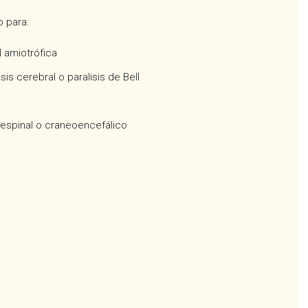
o para:
l amiotrófica
isis cerebral o paralisis de Bell
espinal o craneoencefálico